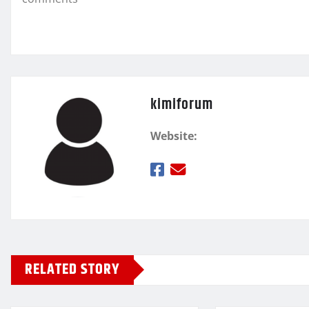
k
τ
ε
kimiforum
Website:
RELATED STORY