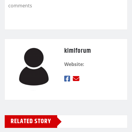
k
τ
comments
ε
kimiforum
Website:
RELATED STORY