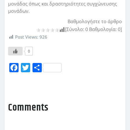
μονάδας όπως και δραστηριότητες συγχώνευσης
μονάδων.
Βαθμολογήστε το άρθρο
[Σύνολο:
0
Βαθμολογία:
0
]
Post Views:
926
0
F
T
Μ
a
w
οι
c
it
ρ
e
te
α
b
r
σ
Comments
o
τ
o
εί