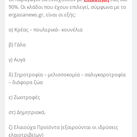
90%. Οι κλάδοι που έχουν επιλεγεί, σύμφωνα με το
ergasianews.gr, είναι οι εξής:
α) Κρέας – πουλερικά– κουνέλια
β) Γάλα
γ) Αυγά
δ) Σηροτροφία – μελισσοκομία – σαλιγκαροτροφία
– διάφορα ζώα
ε) Ζωοτροφές
στ) Δημητριακά,
ζ) Ελαιούχα Προϊόντα (εξαιρούνται οι ιδρύσεις
ελαιοτριβείων)