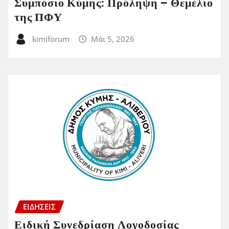
Συμπόσιο Κύμης: Πρόληψη – Θεμέλιο
της ΠΦΥ
kimiforum
Μάι 5, 2026
ΕΙΔΗΣΕΙΣ
Ειδική Συνεδρίαση Λογοδοσίας