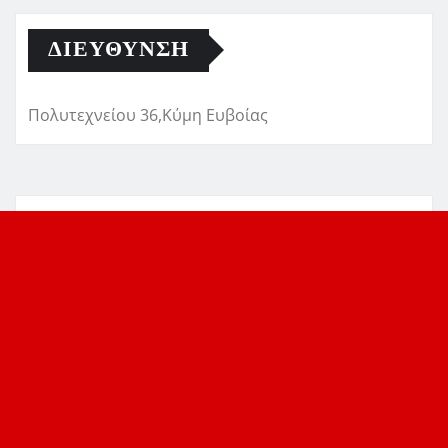
ΔΙΕΎΘΥΝΣΗ
Πολυτεχνείου 36,Κύμη Ευβοίας