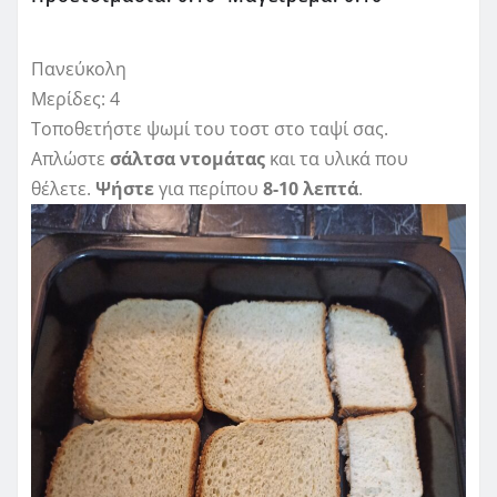
Πανεύκολη
Μερίδες: 4
Τοποθετήστε ψωμί του τοστ στο ταψί σας.
Απλώστε
σάλτσα ντομάτας
και τα υλικά που
θέλετε.
Ψήστε
για περίπου
8-10 λεπτά
.