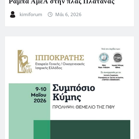
Ράμπα ΑμεΑ στην πλάζ Πλατάνας
kimiforum
Μάι 6, 2026