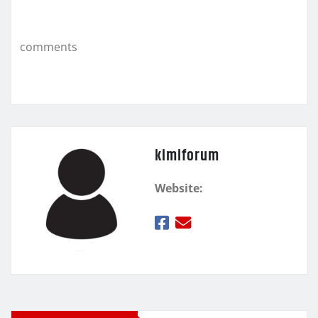
o
εί
k
τ
comments
ε
kimiforum
Website: