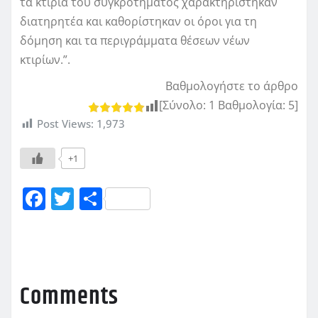
τα κτίρια του συγκροτήματος χαρακτηρίστηκαν
διατηρητέα και καθορίστηκαν οι όροι για τη
δόμηση και τα περιγράμματα θέσεων νέων
κτιρίων.”.
Βαθμολογήστε το άρθρο
[Σύνολο:
1
Βαθμολογία:
5
]
Post Views:
1,973
+1
F
T
Μ
a
w
οι
c
it
ρ
e
te
α
b
r
σ
Comments
o
τ