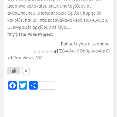
μέσα στο καλοκαίρι, όπως υπολογίζουν οι
άνθρωποι του, ο Ιστιοπλοϊκός Όμιλος Κύμης θα
«ανοίξει πανιά» στα καταγάλανα νερά του Αιγαίου.
Οι εγγραφές αρχίζουν σε λίγο…..
πηγή:
The Polis Project
Βαθμολογήστε το άρθρο
[Σύνολο:
0
Βαθμολογία:
0
]
Post Views:
838
0
F
T
Μ
a
w
οι
c
it
ρ
e
te
α