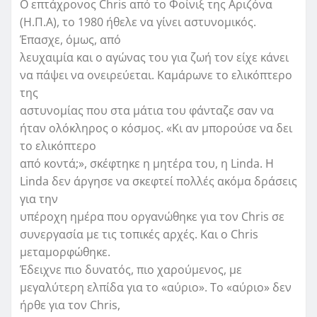
Ο επτάχρονος Chris από το Φοίνιξ της Αριζόνα
(Η.Π.Α), το 1980 ήθελε να γίνει αστυνομικός.
Έπασχε, όμως, από
λευχαιμία και ο αγώνας του για ζωή τον είχε κάνει
να πάψει να ονειρεύεται. Καμάρωνε το ελικόπτερο
της
αστυνομίας που στα μάτια του φάνταζε σαν να
ήταν ολόκληρος ο κόσμος. «Κι αν μπορούσε να δει
το ελικόπτερο
από κοντά;», σκέφτηκε η μητέρα του, η Linda. Η
Linda δεν άργησε να σκεφτεί πολλές ακόμα δράσεις
για την
υπέροχη ημέρα που οργανώθηκε για τον Chris σε
συνεργασία με τις τοπικές αρχές. Και ο Chris
μεταμορφώθηκε.
Έδειχνε πιο δυνατός, πιο χαρούμενος, με
μεγαλύτερη ελπίδα για το «αύριο». Το «αύριο» δεν
ήρθε για τον Chris,