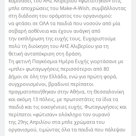
καμινάδες του ΑΗΣ Αλιβερίου «φωτίστηκαν» στις
μπλε αποχρώσεις του Make-A-Wish, συμβάλλοντας
στη διάδοση του οράματος του οργανισμού:
να φτάσει σε ΟΛΑ τα παιδιά που νοσούν από μία
σοβαρή ασθένεια και έχουν ανάγκη από
την εκπλήρωση της ευχής τους. Ευχαριστούμε
πολύ τη διοίκηση του ΑΗΣ Αλιβερίου για τη
θετική ανταπόκριση στη δράση.
Τη φετινή Παγκόσμια Ημέρα Ευχής γιορτάσανε με
«μπλε» φωταγωγήσεις περισσότεροι από 80
Δήμοι σε όλη την Ελλάδα, ενώ για πρώτη φορά,
συγχρονισμένοι, βραδινοί περίπατοι
πραγματοποιήθηκαν στην Αθήνα, τη Θεσσαλονίκη
και ακόμη 13 πόλεις, με πρωτοστάτες τα ίδια τα
παιδιά και τις οικογένειες ευχής. Φωταγωγήσεις και
περίπατοι «φώτισαν» ολόκληρο τον ουρανό
της 29ης Απριλίου στα μπλε χρώματα του
οργανισμού, τιμώντας όλα τα παιδιά που πάλεψαν