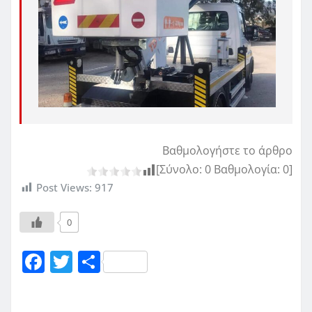
Βαθμολογήστε το άρθρο
[Σύνολο:
0
Βαθμολογία:
0
]
Post Views:
917
0
F
T
Μ
a
w
οι
c
it
ρ