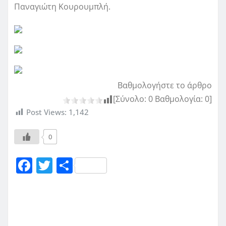
Παναγιώτη Κουρουμπλή.
Βαθμολογήστε το άρθρο
[Σύνολο:
0
Βαθμολογία:
0
]
Post Views:
1,142
0
F
T
Μ
a
w
οι
c
it
ρ
e
te
α