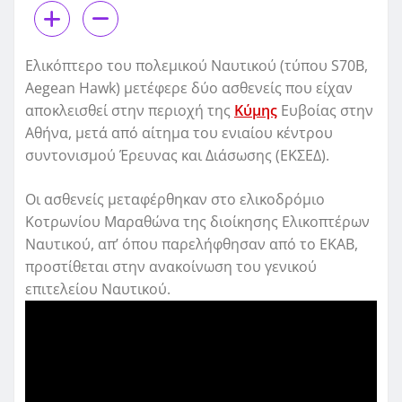
Ελικόπτερο του πολεμικού Ναυτικού (τύπου S70B,
Aegean Hawk) μετέφερε δύο ασθενείς που είχαν
αποκλεισθεί στην περιοχή της
Κύμης
Ευβοίας στην
Αθήνα, μετά από αίτημα του ενιαίου κέντρου
συντονισμού Έρευνας και Διάσωσης (ΕΚΣΕΔ).
Οι ασθενείς μεταφέρθηκαν στο ελικοδρόμιο
Κοτρωνίου Μαραθώνα της διοίκησης Ελικοπτέρων
Ναυτικού, απ’ όπου παρελήφθησαν από το ΕΚΑΒ,
προστίθεται στην ανακοίνωση του γενικού
επιτελείου Ναυτικού.