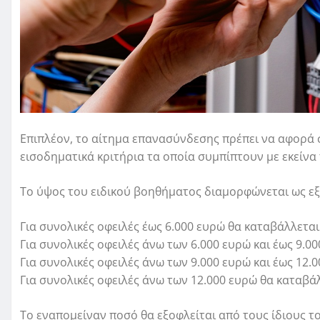
Επιπλέον, το αίτημα επανασύνδεσης πρέπει να αφορά σ
εισοδηματικά κριτήρια τα οποία συμπίπτουν με εκείνα
Το ύψος του ειδικού βοηθήματος διαμορφώνεται ως εξ
Για συνολικές οφειλές έως 6.000 ευρώ θα καταβάλλετα
Για συνολικές οφειλές άνω των 6.000 ευρώ και έως 9.0
Για συνολικές οφειλές άνω των 9.000 ευρώ και έως 12.
Για συνολικές οφειλές άνω των 12.000 ευρώ θα καταβά
Το εναπομείναν ποσό θα εξοφλείται από τους ίδιους το