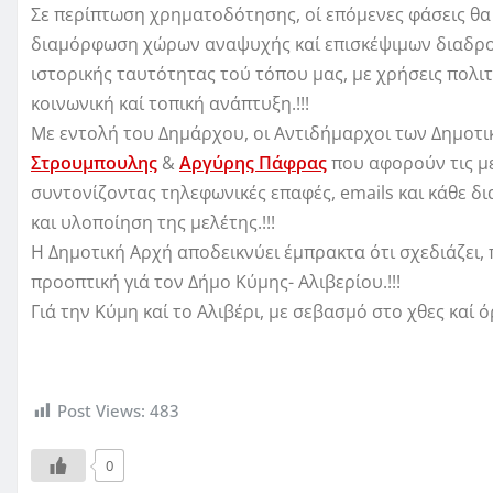
Σε περίπτωση χρηματοδότησης, οί επόμενες φάσεις θα
διαμόρφωση χώρων αναψυχής καί επισκέψιμων διαδρομ
ιστορικής ταυτότητας τού τόπου μας, με χρήσεις πολι
κοινωνική καί τοπική ανάπτυξη.!!!
Με εντολή του Δημάρχου, οι Αντιδήμαρχοι των Δημοτικ
Στρουμπουλης
&
Αργύρης Πάφρας
που αφορούν τις με
συντονίζοντας τηλεφωνικές επαφές, emails και κάθε δι
και υλοποίηση της μελέτης.!!!
Η Δημοτική Αρχή αποδεικνύει έμπρακτα ότι σχεδιάζει, 
προοπτική γιά τον Δήμο Κύμης- Αλιβερίου.!!!
Γιά την Κύμη καί το Αλιβέρι, με σεβασμό στο χθες καί όρ
Post Views:
483
0