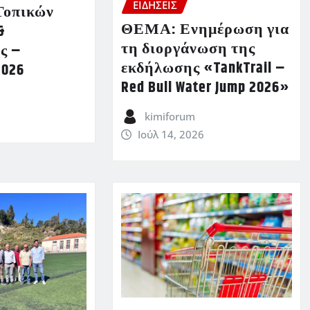
ΕΙΔΗΣΕΙΣ
Τοπικών
ΘΕΜΑ: Ενημέρωση για
&
τη διοργάνωση της
ς –
εκδήλωσης «TankTrail –
2026
Red Bull Water Jump 2026»
kimiforum
Ιούλ 14, 2026