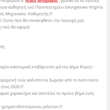
–Αλιβερίου κ.
Νίκος Μπαράκος
, βρίσκεται σε εξέλιξη
ληνα καθηγητή τού Πανεπιστημίου Georgetown Virginia
κός Μηχανικός- Καθηγητής.!!!
 Ξένοι) πού θα επισκεφθούν την περιοχή μας
η πού θα αφορά:
Η).
καμία οικονομική επιβάρυνση γιά τον Δήμο Κύμης–
 παραμονή τούς καλύπτεται δωρεάν από το Ινστιτούτο
έτος 2026.!!!
αφικό χαρακτήρα καί αποτελεί το πρώτο βήμα ενός
ν χρηματοδοτούμενων μελετών.!!!