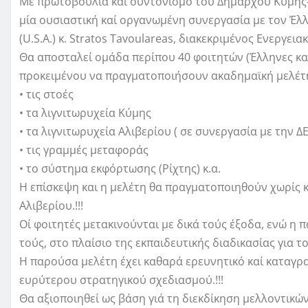
Με πρωτοβουλία καί συντονισμό τού Δημάρχου Κύμης
μία ουσιαστική καί οργανωμένη συνεργασία με τον Έλ
(U.S.A.) κ. Stratos Tavoulareas, διακεκριμένος Ενεργεια
Θα αποσταλεί ομάδα περίπου 40 φοιτητών (Έλληνες καί
προκειμένου να πραγματοποιήσουν ακαδημαϊκή μελέτ
• τις στοές
• τα λιγνιτωρυχεία Κύμης
• τα λιγνιτωρυχεία Αλιβερίου ( σε συνεργασία με την ΔΕ
• τις γραμμές μεταφοράς
• το σύστημα εκφόρτωσης (Ρίχτης) κ.α.
Η επίσκεψη και η μελέτη θα πραγματοποιηθούν χωρίς 
Αλιβερίου.!!!
Οί φοιτητές μετακινούνται με δικά τούς έξοδα, ενώ η
τούς, στο πλαίσιο της εκπαιδευτικής διαδικασίας για το 
Η παρούσα μελέτη έχει καθαρά ερευνητικό καί καταγρ
ευρύτερου στρατηγικού σχεδιασμού.!!!
Θα αξιοποιηθεί ως βάση γιά τη διεκδίκηση μελλοντικώ