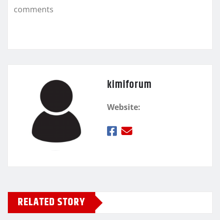
k
τ
comments
ε
kimiforum
Website:
RELATED STORY