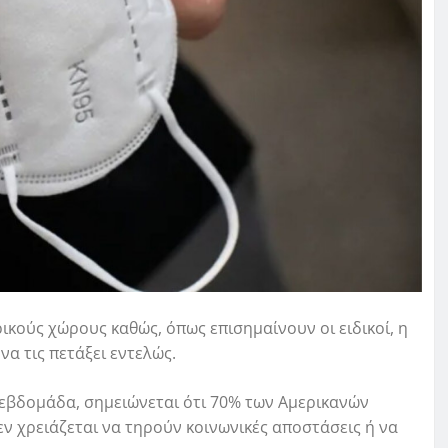
κούς χώρους καθώς, όπως επισημαίνουν οι ειδικοί, η
να τις πετάξει εντελώς.
 εβδομάδα, σημειώνεται ότι 70% των Αμερικανών
ν χρειάζεται να τηρούν κοινωνικές αποστάσεις ή να