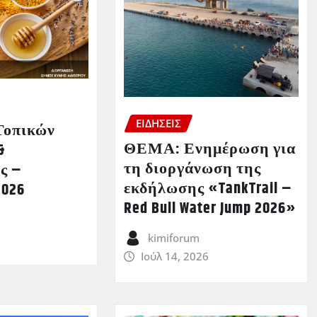
ΕΙΔΗΣΕΙΣ
Τοπικών
ΘΕΜΑ: Ενημέρωση για
&
τη διοργάνωση της
ς –
εκδήλωσης «TankTrail –
2026
Red Bull Water Jump 2026»
kimiforum
Ιούλ 14, 2026