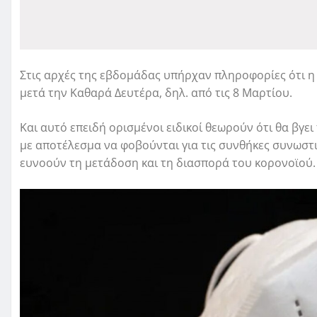
Στις αρχές της εβδομάδας υπήρχαν πληροφορίες ότι η
μετά την Καθαρά Δευτέρα, δηλ. από τις 8 Μαρτίου.
Και αυτό επειδή ορισμένοι ειδικοί θεωρούν ότι θα βγ
με αποτέλεσμα να φοβούνται για τις συνθήκες συνωστ
ευνοούν τη μετάδοση και τη διασπορά του κορονοϊού.