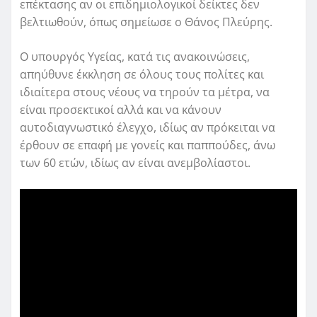
επέκτασης αν οι επιδημιολογικοί δείκτες δεν
βελτιωθούν, όπως σημείωσε ο Θάνος Πλεύρης.
Ο υπουργός Υγείας, κατά τις ανακοινώσεις,
απηύθυνε έκκληση σε όλους τους πολίτες και
ιδιαίτερα στους νέους να τηρούν τα μέτρα, να
είναι προσεκτικοί αλλά και να κάνουν
αυτοδιαγνωστικό έλεγχο, ιδίως αν πρόκειται να
έρθουν σε επαφή με γονείς και παππούδες, άνω
των 60 ετών, ιδίως αν είναι ανεμβολίαστοι.