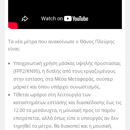
Τα νέα μέτρα που ανακοίνωσε ο Θάνος Πλεύρης
είναι:
Υποχρεωτική χρήση μάσκας υψηλής προστασίας
(FFP2/KN95), ή διπλής από τους εργαζομένους
στην εστίαση, στα Μέσα Μεταφοράς, σούπερ
μάρκετ και όπου υπάρχει συνωστισμός.
Τίθεται ωράριο στη λειτουργία των
καταστημάτων εστίασης και διασκέδασης έως τις
12.00 τα μεσάνυχτα, η μουσική προς το παρόν
επιτρέπεται, αλλά όπως είπε ο υπουργός αν δεν
τηρηθεί το μέτρο, θα διακοπεί και η μουσική.