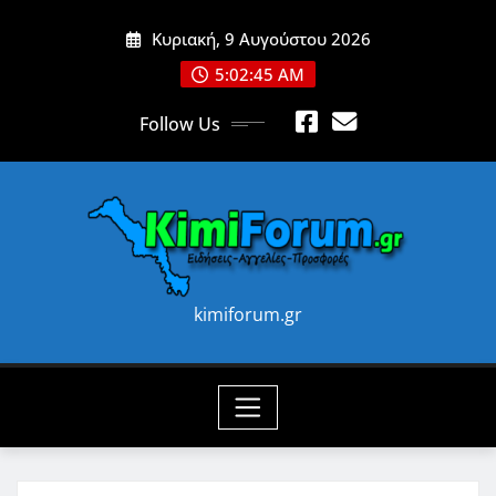
Skip
Κυριακή, 9 Αυγούστου 2026
to
content
5:02:47 AM
Follow Us
kimiforum.gr