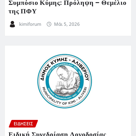
Συμπόσιο Κύμης: Πρόληψη – Θεμέλιο
της ΠΦΥ
kimiforum
Μάι 5, 2026
ΕΙΔΗΣΕΙΣ
Ειδική Συνεδρίαση Λογοδοσίας