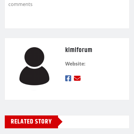
k
τ
comments
ε
kimiforum
Website:
RELATED STORY