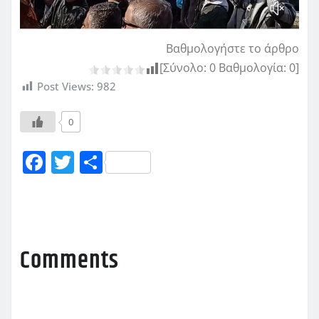
Βαθμολογήστε το άρθρο
[Σύνολο:
0
Βαθμολογία:
0
]
Post Views:
982
0
F
T
Μ
a
w
οι
c
it
ρ
e
te
α
b
r
σ
Comments
o
τ
o
εί