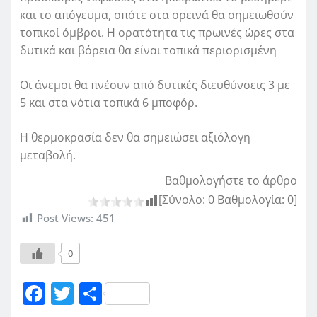
και το απόγευμα, οπότε στα ορεινά θα σημειωθούν
τοπικοί όμβροι. Η ορατότητα τις πρωινές ώρες στα
δυτικά και βόρεια θα είναι τοπικά περιορισμένη
Οι άνεμοι θα πνέουν από δυτικές διευθύνσεις 3 με
5 και στα νότια τοπικά 6 μποφόρ.
Η θερμοκρασία δεν θα σημειώσει αξιόλογη
μεταβολή.
Βαθμολογήστε το άρθρο
[Σύνολο:
0
Βαθμολογία:
0
]
Post Views:
451
0
F
T
Μ
a
w
οι