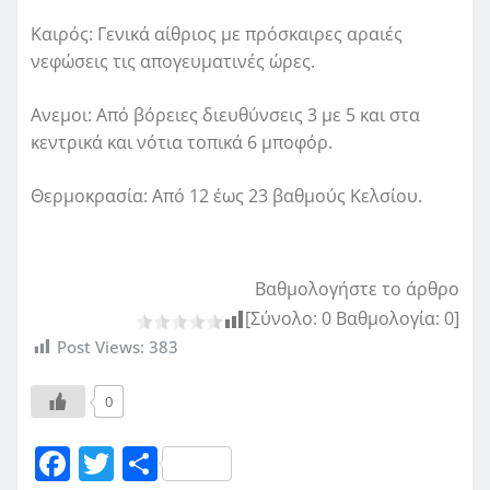
Καιρός: Γενικά αίθριος με πρόσκαιρες αραιές
νεφώσεις τις απογευματινές ώρες.
Ανεμοι: Από βόρειες διευθύνσεις 3 με 5 και στα
κεντρικά και νότια τοπικά 6 μποφόρ.
Θερμοκρασία: Από 12 έως 23 βαθμούς Κελσίου.
Βαθμολογήστε το άρθρο
[Σύνολο:
0
Βαθμολογία:
0
]
Post Views:
383
0
F
T
Μ