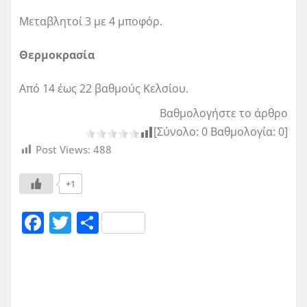
Μεταβλητοί 3 με 4 μποφόρ.
Θερμοκρασία
Από 14 έως 22 βαθμούς Κελσίου.
Βαθμολογήστε το άρθρο
[Σύνολο:
0
Βαθμολογία:
0
]
Post Views:
488
+1
F
T
Μ
a
w
οι
c
it
ρ
e
te
α