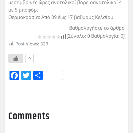
μεσημβρινές ώρες ανατολικοί βορειοανατολικοί 4
με 5 μποφόρ.
Θερμοκρασία: Από 09 έως 17 βαθμούς Κελσίου.
Βαθμολογήστε το άρθρο
[Σύνολο:
0
Βαθμολογία:
0
]
Post Views:
323
0
F
T
Μ
a
w
οι
c
it
ρ
e
te
α
b
r
σ
Comments
o
τ
o
εί