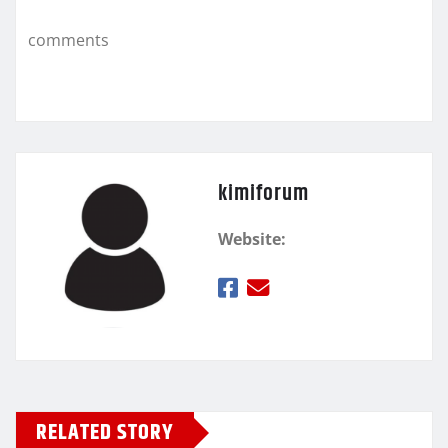
k
τ
comments
ε
kimiforum
Website:
RELATED STORY