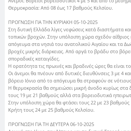
Ανεμοι: Βόρειοι βορειοδυτικοί 4 με 5 και από το μεσημ
Θερμοκρασία: Από 08 έως 17 βαθμούς Κελσίου.
ΠΡΟΓΝΩΣΗ ΓΙΑ ΤΗΝ ΚΥΡΙΑΚΗ 05-10-2025
Στη δυτική Ελλάδα λίγες νεφώσεις κατά διαστήματα κα
τοπικών βροχών. Στην υπόλοιπη χώρα σχεδόν αίθριος κ
απόγευμα στα νησιά του ανατολικού Αιγαίου και τα Δω
βροχές μικρής διάρκειας. Από αργά το βράδυ στο βόρε
σποραδικές καταιγίδες.
Η ορατότητα τις πρωινές και βραδινές ώρες θα είναι τ
Οι άνεμοι θα πνέουν από δυτικές διευθύνσεις 3 με 4 κα
βόρειο Ιόνιο από το απόγευμα θα στραφούν σε νότιου
Η θερμοκρασία θα σημειώσει μικρή άνοδο κυρίως στα δυ
τους 19 με 21 βαθμούς αλλά στα βορειοδυτικά ηπειρωτ
Στην υπόλοιπη χώρα θα φτάσει τους 22 με 23 βαθμούς 
Κρήτη τους 24 με 25 βαθμούς Κελσίου.
ΠΡΟΓΝΩΣΗ ΓΙΑ ΤΗ ΔΕΥΤΕΡΑ 06-10-2025