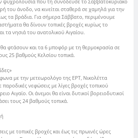
ην ψυχρολουσία που τη συνόδευσε το Σαββατοκύριακο
ρή του άνοδο, να κινείται σταθερά σε χαμηλά για την
ρίως τα βράδια. Για σήμερα Σάββατο, περιμένουμε
ιαστήματα θα δίνουν τοπικές βροχές κυρίως το
αι τα νησιά του ανατολικού Αιγαίου.
η θα φτάσουν και τα 6 μποφόρ με τη θερμοκρασία σε
τους 25 βαθμούς Κελσίου τοπικά.
ίδες»
μφωνα με την μετεωρολόγο της ΕΡΤ, Νικολέττα
 παροδικές νεφώσεις με λίγες βροχές τοπικού
ειο Αιγαίο. Οι άνεμοι θα είναι δυτικοί βορειοδυτικοί
άσει τους 24 βαθμούς τοπικά.
χή
ις με τοπικές βροχές και έως τις πρωινές ώρες