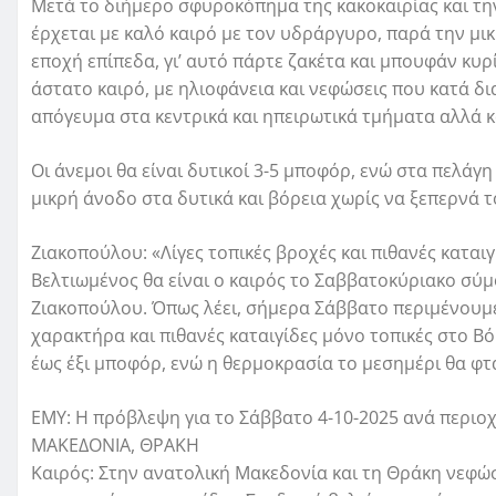
Μετά το διήμερο σφυροκόπημα της κακοκαιρίας και τ
έρχεται με καλό καιρό με τον υδράργυρο, παρά την μικ
εποχή επίπεδα, γι’ αυτό πάρτε ζακέτα και μπουφάν κυ
άστατο καιρό, με ηλιοφάνεια και νεφώσεις που κατά δ
απόγευμα στα κεντρικά και ηπειρωτικά τμήματα αλλά κ
Οι άνεμοι θα είναι δυτικοί 3-5 μποφόρ, ενώ στα πελάγ
μικρή άνοδο στα δυτικά και βόρεια χωρίς να ξεπερνά 
Ζιακοπούλου: «Λίγες τοπικές βροχές και πιθανές καταιγ
Βελτιωμένος θα είναι ο καιρός το Σαββατοκύριακο σύ
Ζιακοπούλου. Όπως λέει, σήμερα Σάββατο περιμένουμε
χαρακτήρα και πιθανές καταιγίδες μόνο τοπικές στο Βόρ
έως έξι μποφόρ, ενώ η θερμοκρασία το μεσημέρι θα φτ
ΕΜΥ: Η πρόβλεψη για το Σάββατο 4-10-2025 ανά περιο
ΜΑΚΕΔΟΝΙΑ, ΘΡΑΚΗ
Καιρός: Στην ανατολική Μακεδονία και τη Θράκη νεφώσε