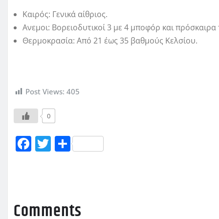
Καιρός: Γενικά αίθριος.
Ανεμοι: Βορειοδυτικοί 3 με 4 μποφόρ και πρόσκαιρα
Θερμοκρασία: Από 21 έως 35 βαθμούς Κελσίου.
Post Views:
405
0
F
T
Μ
a
w
οι
c
it
ρ
e
te
α
b
r
σ
Comments