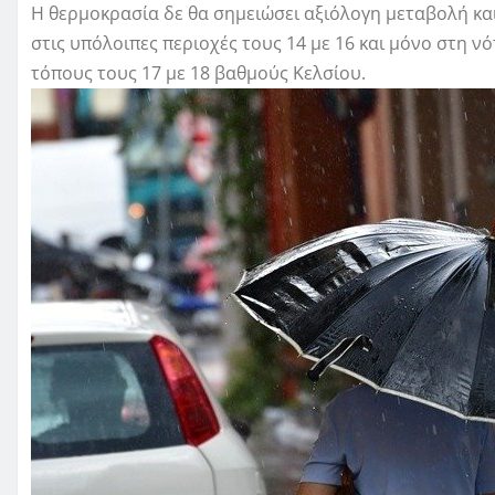
Η θερμοκρασία δε θα σημειώσει αξιόλογη μεταβολή και
στις υπόλοιπες περιοχές τους 14 με 16 και μόνο στη ν
τόπους τους 17 με 18 βαθμούς Κελσίου.