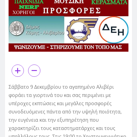
Σάββατο 9 Δεκεμβρίου το αγαπημένο Αλιβέρι
φοράει τα γιορτινά του και σας περιμένει με
υπέροχες εκπτώσεις και μεγάλες προσφορές
συνοδευόμενες πάντα από την υψηλή ποιότητα,
την ευγένεια και την εξυπηρέτηση που
χαρακτηρίζει τους καταστηματάρχες και τους
υπαλλήλους τους. Στις 19:00 το Χριστουγεννιάτικο