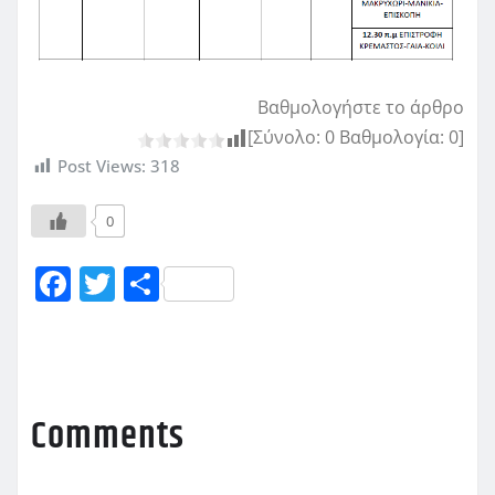
Βαθμολογήστε το άρθρο
[Σύνολο:
0
Βαθμολογία:
0
]
Post Views:
318
0
F
T
Μ
a
w
οι
c
it
ρ
e
te
α
b
r
σ
Comments
o
τ