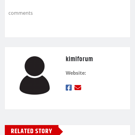
o
εί
k
τ
comments
ε
kimiforum
Website:
RELATED STORY