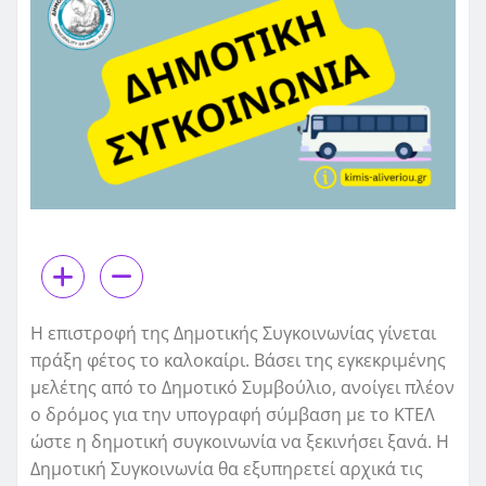
Η επιστροφή της Δημοτικής Συγκοινωνίας γίνεται
πράξη φέτος το καλοκαίρι. Βάσει της εγκεκριμένης
μελέτης από το Δημοτικό Συμβούλιο, ανοίγει πλέον
ο δρόμος για την υπογραφή σύμβαση με το ΚΤΕΛ
ώστε η δημοτική συγκοινωνία να ξεκινήσει ξανά. Η
Δημοτική Συγκοινωνία θα εξυπηρετεί αρχικά τις