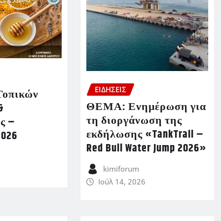
ΕΙΔΗΣΕΙΣ
Τοπικών
ΘΕΜΑ: Ενημέρωση για
&
τη διοργάνωση της
ς –
εκδήλωσης «TankTrail –
2026
Red Bull Water Jump 2026»
kimiforum
Ιούλ 14, 2026