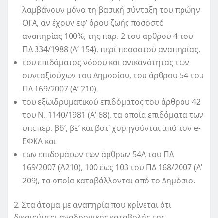
λαμβάνουν μόνο τη βασική σύνταξη του πρώην
ΟΓΑ, αν έχουν εφ’ όρου ζωής ποσοστό
αναπηρίας 100%, της παρ. 2 του άρθρου 4 του
ΠΔ 334/1988 (Α’ 154), περί ποσοστού αναπηρίας,
του επιδόματος νόσου και ανικανότητας των
συνταξιούχων του Δημοσίου, του άρθρου 54 του
ΠΔ 169/2007 (Α’ 210),
του εξωιδρυματικού επιδόματος του άρθρου 42
του Ν. 1140/1981 (Α’ 68), τα οποία επιδόματα των
υποπερ. βδ’, βε’ και βστ’ χορηγούνται από τον e-
ΕΦΚΑ και
των επιδομάτων των άρθρων 54Α του ΠΔ
169/2007 (Α΄210), 100 έως 103 του ΠΔ 168/2007 (Α’
209), τα οποία καταβάλλονται από το Δημόσιο.
2. Στα άτομα με αναπηρία που κρίνεται ότι
δικαιούνται αναδρομικής καταβολής της