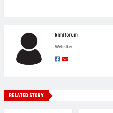
k
τ
ε
kimiforum
Website:
RELATED STORY