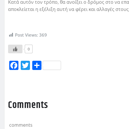
Κατά αυτόν τον τρόπο, θα ανοίξει ο δρόμος στο να επ
αποκλείεται η εξέλιξη αυτή να φέρει και αλλαγές στους
Post Views:
369
0
F
T
Μ
a
w
οι
c
it
ρ
e
te
α
b
r
σ
Comments
o
τ
o
εί
comments