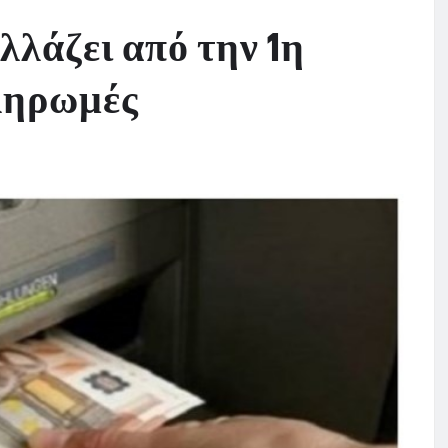
λλάζει από την 1η
ληρωμές