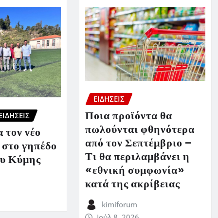
ΕΙΔΗΣΕΙΣ
Ποια προϊόντα θα
ΕΙΔΗΣΕΙΣ
πωλούνται φθηνότερα
 τον νέο
από τον Σεπτέμβριο –
 στο γηπέδο
Τι θα περιλαμβάνει η
υ Κύμης
«εθνική συμφωνία»
κατά της ακρίβειας
kimiforum
Ιούλ 8, 2026