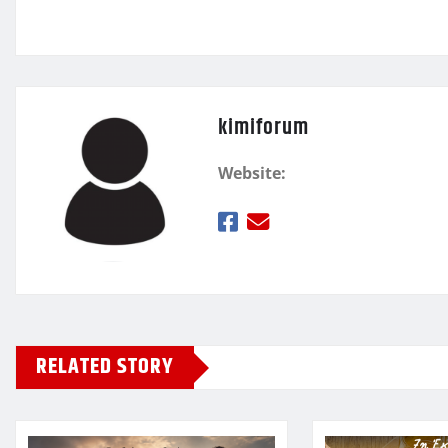
ε
kimiforum
Website:
RELATED STORY