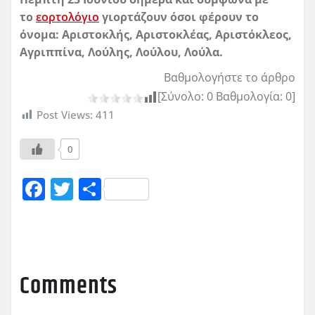
το
εορτολόγιο
γιορτάζουν όσοι φέρουν το
όνομα: Αριστοκλής, Αριστοκλέας, Αριστόκλεος,
Αγριππίνα, Λούλης, Λούλου, Λούλα.
Βαθμολογήστε το άρθρο
[Σύνολο:
0
Βαθμολογία:
0
]
Post Views:
411
0
F
T
Μ
a
w
οι
c
it
ρ
e
te
α
b
r
σ
Comments
o
τ