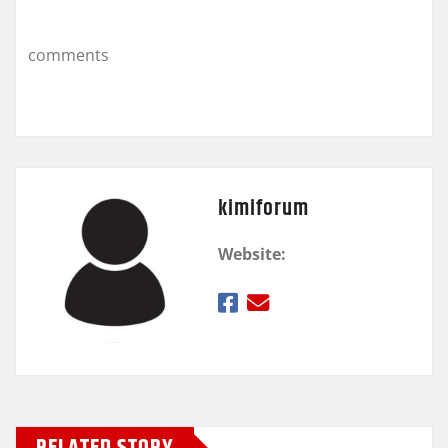
o
εί
k
τ
comments
ε
kimiforum
Website: