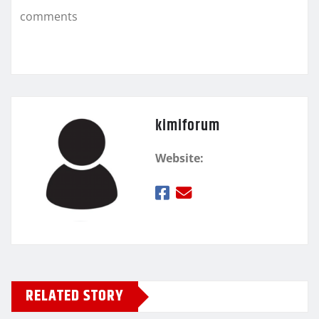
k
τ
comments
ε
kimiforum
Website:
RELATED STORY