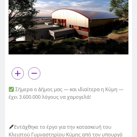
Σήμερα ο Δήμος μας — και ιδιαίτερα η Κύμη —
έχει 3.600.000 λόγους να χαμογελά!
Εντάχθηκε το έργο για την κατασκευή του
Κλειστού Γυμναστηρίου Κύμης από τον υπουργό