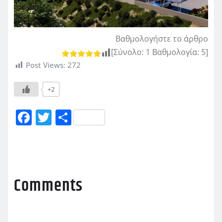
Βαθμολογήστε το άρθρο
[Σύνολο:
1
Βαθμολογία:
5
]
Post Views:
272
+2
F
T
Μ
a
w
οι
c
it
ρ
e
te
α
b
r
σ
Comments
o
τ
o
εί