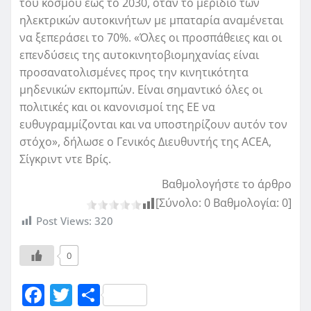
του κόσμου έως το 2030, όταν το μερίδιο των
ηλεκτρικών αυτοκινήτων με μπαταρία αναμένεται
να ξεπεράσει το 70%. «Όλες οι προσπάθειες και οι
επενδύσεις της αυτοκινητοβιομηχανίας είναι
προσανατολισμένες προς την κινητικότητα
μηδενικών εκπομπών. Είναι σημαντικό όλες οι
πολιτικές και οι κανονισμοί της ΕΕ να
ευθυγραμμίζονται και να υποστηρίζουν αυτόν τον
στόχο», δήλωσε ο Γενικός Διευθυντής της ACEA,
Σίγκριντ ντε Βρίς.
Βαθμολογήστε το άρθρο
[Σύνολο:
0
Βαθμολογία:
0
]
Post Views:
320
0
F
T
Μ