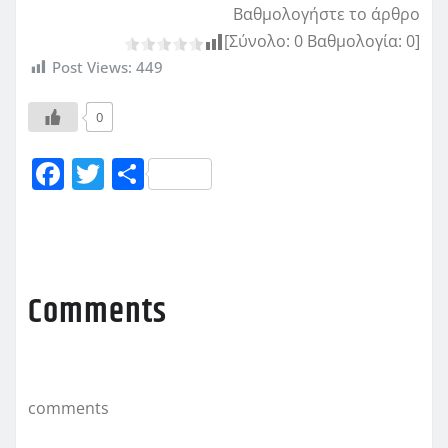
Βαθμολογήστε το άρθρο
[Σύνολο:
0
Βαθμολογία:
0
]
Post Views:
449
0
F
T
Μ
a
w
οι
c
it
ρ
e
te
α
b
r
σ
Comments
o
τ
o
εί
k
τ
comments
ε