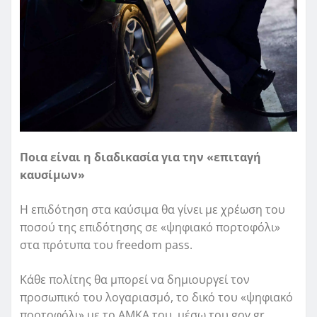
Ποια είναι η διαδικασία για την «επιταγή
καυσίμων»
Η επιδότηση στα καύσιμα θα γίνει με χρέωση του
ποσού της επιδότησης σε «ψηφιακό πορτοφόλι»
στα πρότυπα του freedom pass.
Κάθε πολίτης θα μπορεί να δημιουργεί τον
προσωπικό του λογαριασμό, το δικό του «ψηφιακό
πορτοφόλι» με το ΑΜΚΑ του, μέσω του gov.gr.