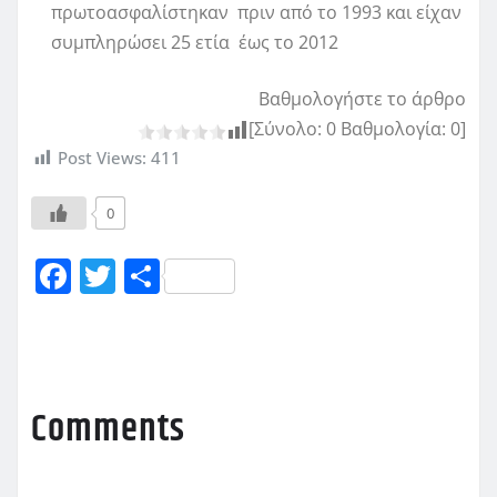
πρωτοασφαλίστηκαν πριν από το 1993 και είχαν
συμπληρώσει 25 ετία έως το 2012
Βαθμολογήστε το άρθρο
[Σύνολο:
0
Βαθμολογία:
0
]
Post Views:
411
0
F
T
Μ
a
w
οι
c
it
ρ
e
te
α
b
r
σ
Comments
o
τ
o
εί