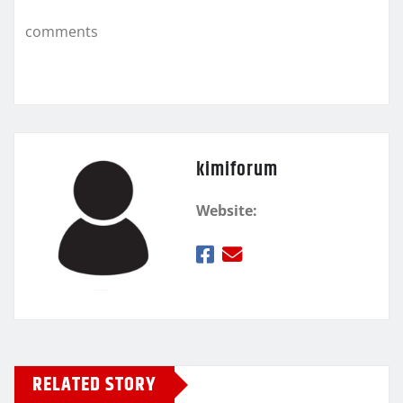
k
τ
comments
ε
kimiforum
Website:
RELATED STORY