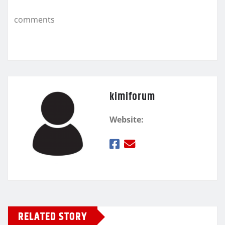
k
τ
comments
ε
kimiforum
Website:
RELATED STORY