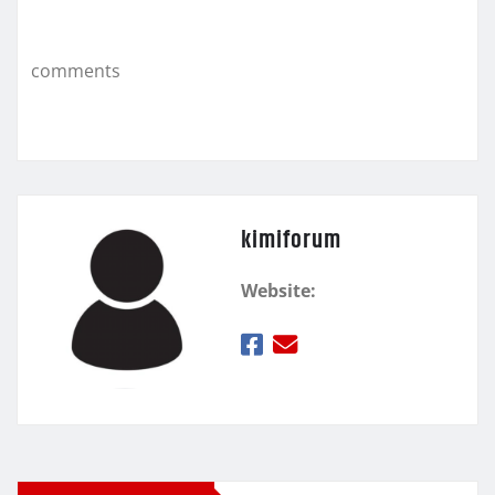
o
εί
k
τ
comments
ε
kimiforum
Website: