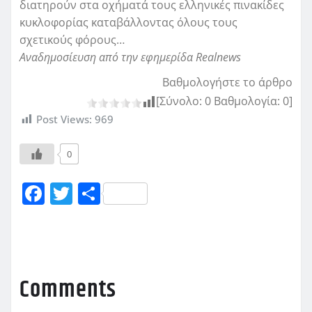
διατηρούν στα οχήματά τους ελληνικές πινακίδες
κυκλοφορίας καταβάλλοντας όλους τους
σχετικούς φόρους…
Αναδημοσίευση από την εφημερίδα Realnews
Βαθμολογήστε το άρθρο
[Σύνολο:
0
Βαθμολογία:
0
]
Post Views:
969
0
F
T
Μ
a
w
οι
c
it
ρ
e
te
α
b
r
σ
Comments
o
τ