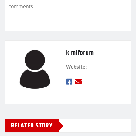
k
τ
comments
ε
kimiforum
Website:
RELATED STORY