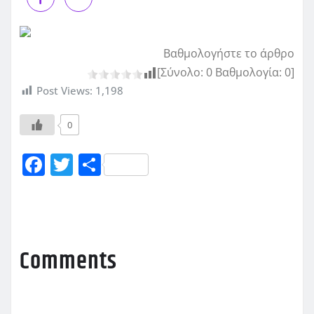
Βαθμολογήστε το άρθρο
[Σύνολο:
0
Βαθμολογία:
0
]
Post Views:
1,198
0
F
T
Μ
a
w
οι
c
it
ρ
e
te
α
b
r
σ
Comments
o
τ
o
εί