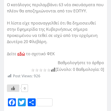
Ο κατάλογος περιλαμβάνει 63 νέα σκευάσματα που
πλέον θα αποζημιώνονται από τον ΕΟΠΥΥ.
Η λίστα είχε προαναγγελθεί ότι θα δημοσιευθεί
στην Εφημερίδα της Κυβερνήσεως σήμερα
προκειμένου να τεθεί σε ισχύ από την ερχόμενη
Δευτέρα 20 Φλεβάρη.
Δείτε
εδώ
το σχετικό ΦΕΚ
Βαθμολογήστε το άρθρο
[Σύνολο:
0
Βαθμολογία:
0
]
Post Views:
926
0
F
T
Μ
a
w
οι