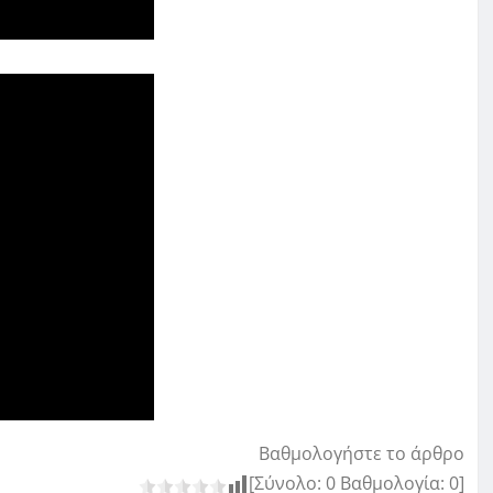
Βαθμολογήστε το άρθρο
[Σύνολο:
0
Βαθμολογία:
0
]