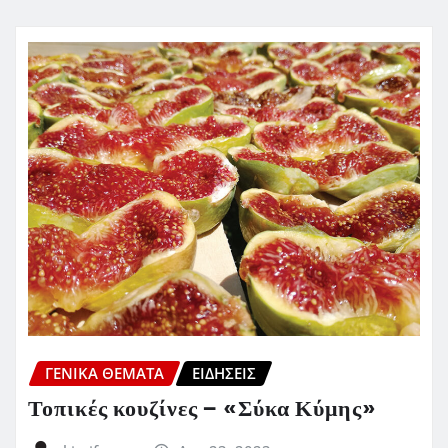
ΓΕΝΙΚΑ ΘΕΜΑΤΑ
ΕΙΔΗΣΕΙΣ
Τοπικές κουζίνες – «Σύκα Κύμης»