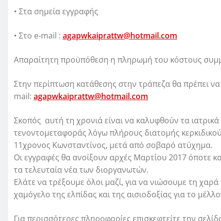
• Στα σημεία εγγραφής
• Στο e-mail :
agapwkaiprattw@hotmail.com
Απαραίτητη προϋπόθεση η πληρωμή του κόστους συμ
Στην περίπτωση κατάθεσης στην τράπεζα θα πρέπει να 
mail:
agapwkaiprattw@hotmail.com
Σκοπός αυτή τη χρονιά είναι να καλυφθούν τα ιατρικά
τενοντομεταφοράς λόγω πλήρους διατομής κερκιδικού 
11χρονος Κωνσταντίνος, μετά από σοβαρό ατύχημα.
Οι εγγραφές θα ανοίξουν αρχές Μαρτίου 2017 όποτε κ
τα τελευταία νέα των διοργανωτών.
Ελάτε να τρέξουμε όλοι μαζί, για να νιώσουμε τη χαρ
χαμόγελο της ελπίδας και της αισιοδοξίας για το μέλλ
Για περισσότερες πληροφορίες επισκεφτείτε την σελί