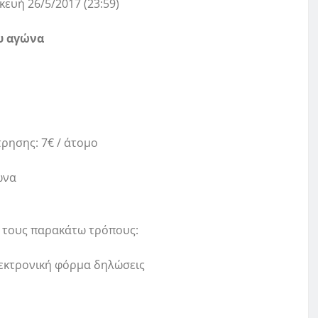
υή 26/5/2017 (23:59)
υ αγώνα
ρησης: 7€ / άτομο
ώνα
ε τους παρακάτω τρόπους:
λεκτρονική φόρμα δηλώσεις