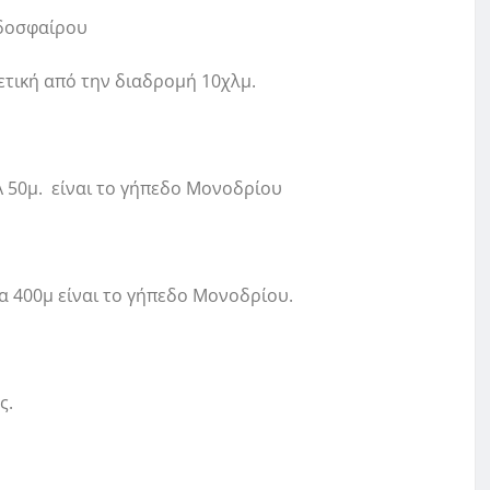
οδοσφαίρου
ετική από την διαδρομή 10χλμ.
Α 50μ. είναι το γήπεδο Μονοδρίου
α 400μ είναι το γήπεδο Μονοδρίου.
ς.