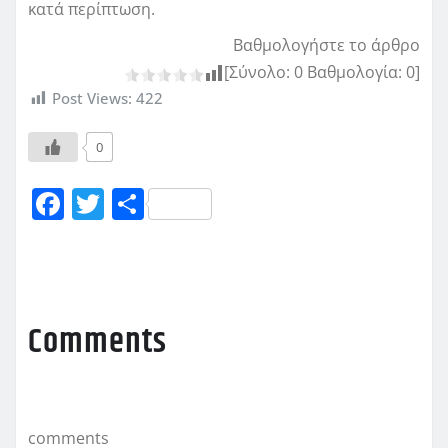
κατά περίπτωση.
Βαθμολογήστε το άρθρο
[Σύνολο:
0
Βαθμολογία:
0
]
Post Views:
422
0
F
T
Μ
a
w
οι
c
it
ρ
e
te
α
b
r
σ
Comments
o
τ
o
εί
k
τ
comments