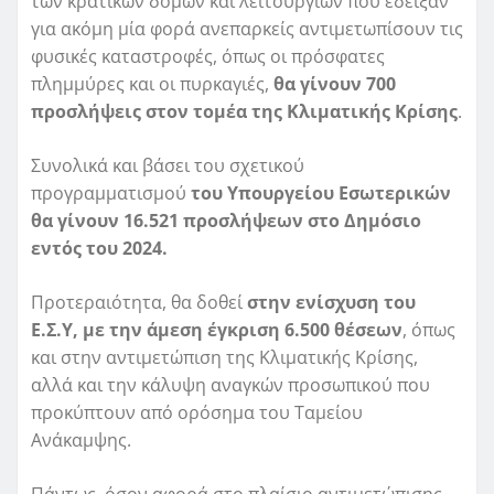
των κρατικών δομών και λειτουργιών που έδειξαν
για ακόμη μία φορά ανεπαρκείς αντιμετωπίσουν τις
φυσικές καταστροφές, όπως οι πρόσφατες
πλημμύρες και οι πυρκαγιές,
θα γίνουν 700
προσλήψεις
στον τομέα της Κλιματικής Κρίσης
.
Συνολικά και βάσει του σχετικού
προγραμματισμού
του Υπουργείου Εσωτερικών
θα γίνουν 16.521 προσλήψεων στο Δημόσιο
εντός του 2024.
Προτεραιότητα, θα δοθεί
στην ενίσχυση του
Ε.Σ.Υ, με την άμεση έγκριση 6.500 θέσεων
, όπως
και στην αντιμετώπιση της Κλιματικής Κρίσης,
αλλά και την κάλυψη αναγκών προσωπικού που
προκύπτουν από ορόσημα του Ταμείου
Ανάκαμψης.
Πάντως, όσον αφορά στο πλαίσιο αντιμετώπισης