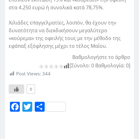
στα 4.250 ευρώ ή συνολικά κατά 78,75%.
Χιλιάδες επαγγελματίες, λοιπόν, θα έχουν την
δυνατότητα να διεκδικήσουν μεγαλύτερο
«κούρεμα» της οφειλής τους με την μέθοδο της
εφάπαξ εξόφλησης μέχρι το τέλος Μαΐου.
Βαθμολογήστε το άρθρο
[Σύνολο:
0
Βαθμολογία:
0
]
Post Views:
344
0
F
T
Μ
a
w
οι
c
it
ρ
e
te
α