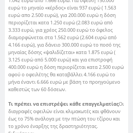
1.042 ευρώ από 1.666 ευρώ. Για οφειλή 150.000
ευρώ το μηναίο «κέρδος» είναι 937 ευρώ ( 1.563
ευρώ απο 2.500 ευρώ), για 200.000 ευρώ η δόση
περιορίζεται κατα 1.250 ευρώ (2.083 ευρώ από
3.333 ευρώ, για χρέος 250.000 ευρώ το όφελος
διαμορφώνεται στα 1.562 ευρώ (2.604 ευρώ από
4.166 ευρώ), για δάνειο 300.000 ευρώ το ποσό της
μηναίας δόσης «ψαλιδίζεται» κατα 1.875 ευρώ (
3.125 ευρώ από 5.000 ευρώ) και για επιστροφή
400.000 ευρώ η δόση περιορίζεται κατα 2.500 ευρώ
αφού ο οφειλέτης θα καταβάλλει 4.166 ευρώ το
μήνα έναντι 6.666 ευρώ με βάση το προηγούμενο
καθεστώς των 60 δόσεων.
Τι πρέπει να επιστρέψει κάθε επαγγελματίας
Οι
διαγραφές οφειλών είναι κλιμακωτές και φθάνουν
έως το 75% ανάλογα με την πτώση του τζίρου και
το χρόνο έναρξης της δραστηριότητας.