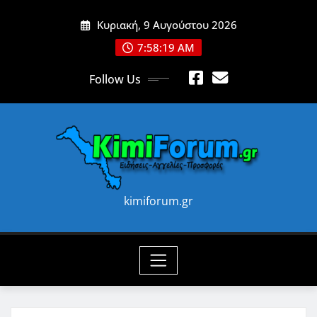
Skip
Κυριακή, 9 Αυγούστου 2026
to
content
7:58:21 AM
Follow Us
kimiforum.gr