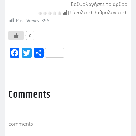
Βαθμολογήστε το άρθρο
[Σύνολο:
0
Βαθμολογία:
0
]
Post Views:
395
0
F
T
Μ
a
w
οι
c
it
ρ
e
te
α
b
r
σ
Comments
o
τ
o
εί
k
τ
comments
ε