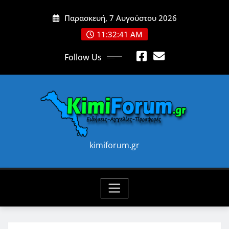
Skip
Παρασκευή, 7 Αυγούστου 2026
to
content
11:32:43 AM
Follow Us
kimiforum.gr