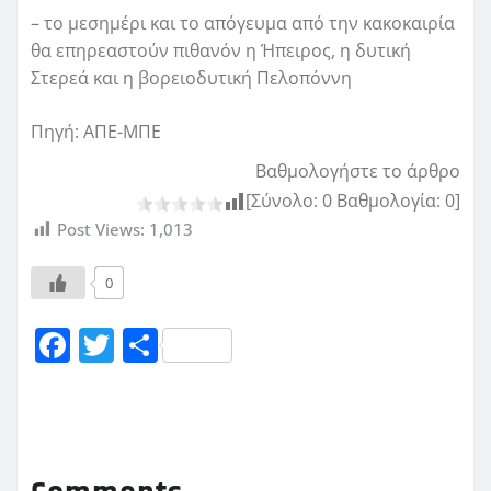
– το μεσημέρι και το απόγευμα από την κακοκαιρία
θα επηρεαστούν πιθανόν η Ήπειρος, η δυτική
Στερεά και η βορειοδυτική Πελοπόννη
Πηγή: ΑΠΕ-ΜΠΕ
Βαθμολογήστε το άρθρο
[Σύνολο:
0
Βαθμολογία:
0
]
Post Views:
1,013
0
F
T
Μ
a
w
οι
c
it
ρ
e
te
α
b
r
σ